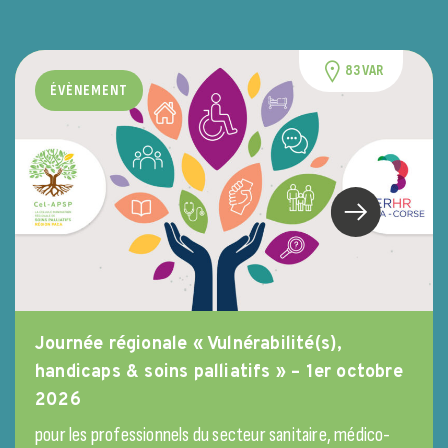
83 VAR
ÉVÈNEMENT
Journée régionale « Vulnérabilité(s),
handicaps & soins palliatifs » – 1er octobre
2026
pour les professionnels du secteur sanitaire, médico-