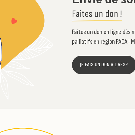
Envie de so
Faites un don !
Faites un don en ligne
dès m
palliatifs en région PACA !
JE FAIS UN DON À L'APSP