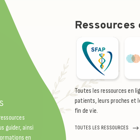
Ressources e
l
Toutes les ressources en li
patients, leurs proches et l
S
fin de vie.
 ressources
s guider, ainsi
TOUTES LES RESSOURCES
 formations en