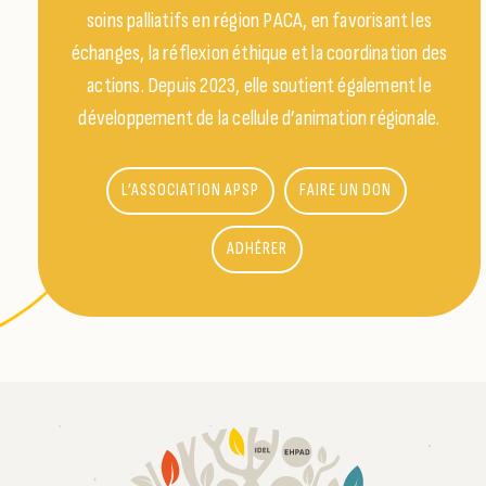
soins palliatifs en région PACA, en favorisant les
échanges, la réflexion éthique et la coordination des
actions. Depuis 2023, elle soutient également le
développement de la cellule d’animation régionale.
L’ASSOCIATION APSP
FAIRE UN DON
ADHÉRER