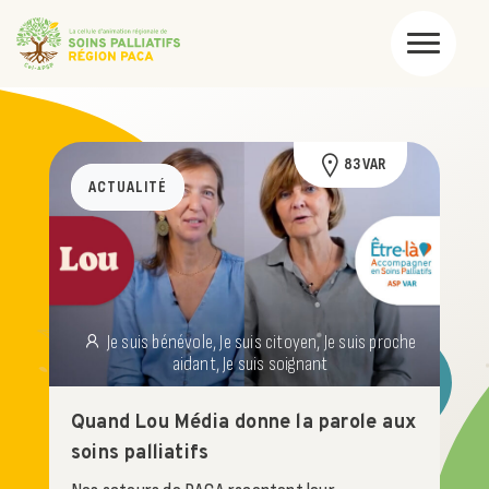
83 VAR
ACTUALITÉ
Je suis bénévole, Je suis citoyen, Je suis proche
aidant, Je suis soignant
Quand Lou Média donne la parole aux
soins palliatifs