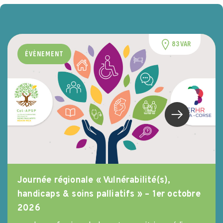
83 VAR
ÉVÈNEMENT
Journée régionale « Vulnérabilité(s),
handicaps & soins palliatifs » – 1er octobre
2026