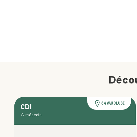
Décou
84 VAUCLUSE
CDI
médecin