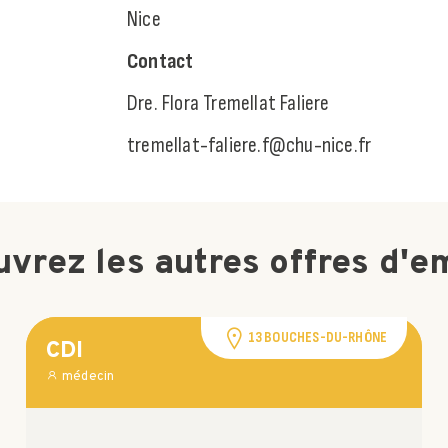
Nice
Contact
Dre. Flora T
remellat Faliere
tremellat-faliere.f@chu-nice.fr
vrez les autres offres d'e
13 BOUCHES-DU-RHÔNE
CDI
médecin