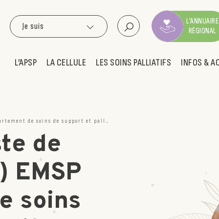
L’ANNUAIRE
Je suis
RÉGIONAL
L’APSP
LA CELLULE
LES SOINS PALLIATIFS
INFOS & A
et palliatifs (DSSP) du CHU de Nice – Hôpital L’Archet
te de
F) EMSP
e soins