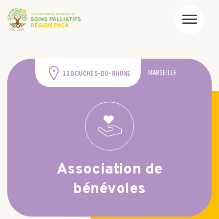
MARSEILLE
13 BOUCHES-DU-RHÔNE
Association de
bénévoles