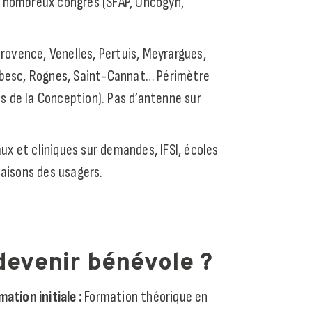
de nombreux congrès (SFAP, Oncogyn,
rovence, Venelles, Pertuis, Meyrargues,
besc, Rognes, Saint-Cannat… Périmètre
ts de la Conception). Pas d’antenne sur
ux et cliniques sur demandes, IFSI, écoles
aisons des usagers.
devenir bénévole ?
ation initiale :
Formation théorique en