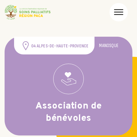
MANOSQUE
04 ALPES-DE-HAUTE-PROVENCE
Association de
bénévoles