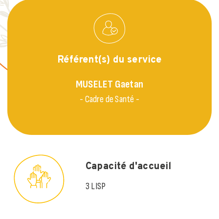
Référent(s) du service
MUSELET
Gaetan
- Cadre de Santé -
Capacité d'accueil
3 LISP