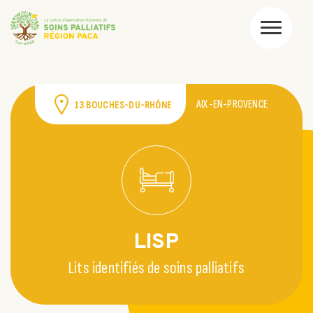
AIX-EN-PROVENCE
13 BOUCHES-DU-RHÔNE
LISP
Lits identifiés de soins palliatifs