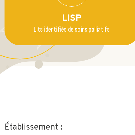
LISP
Lits identifiés de soins palliatifs
Établissement :