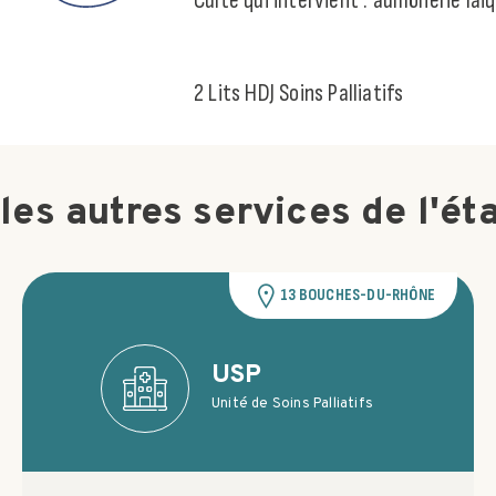
Culte qui intervient : aumônerie laï
2 Lits HDJ Soins Palliatifs
les autres services de l'ét
13 BOUCHES-DU-RHÔNE
USP
Unité de Soins Palliatifs