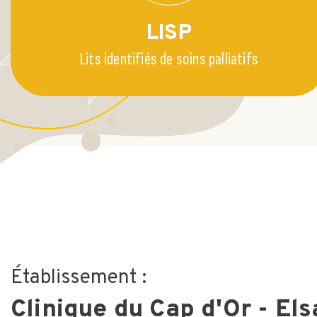
LISP
Lits identifiés de soins palliatifs
Établissement :
Clinique du Cap d'Or - El