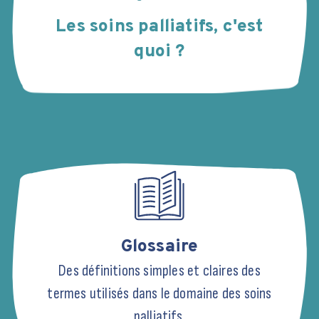
Les soins palliatifs, c'est
quoi ?
tour sur la soirée SFAP à Marseille
nsacrée aux évolutions législatives
r la fin de vie
1er juillet 2026, près de 80 professionnels de
té se sont réunis au Centre Gérontologique
Glossaire
artemental à l'initiative de la SFAP
Des définitions simples et claires des
termes utilisés dans le domaine des soins
LIRE L'ARTICLE
palliatifs.