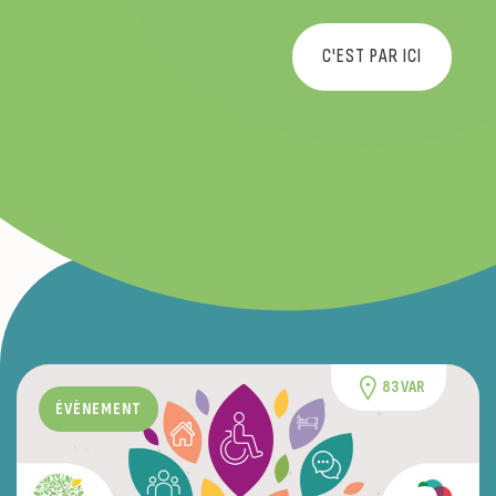
C'EST PAR ICI
83 VAR
ÉVÈNEMENT