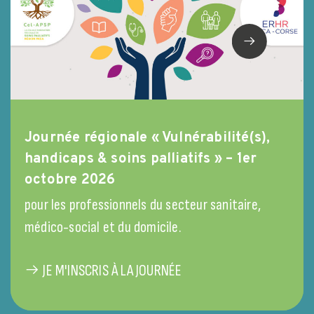
Journée régionale « Vulnérabilité(s),
handicaps & soins palliatifs » – 1er
octobre 2026
pour les professionnels du secteur sanitaire,
médico-social et du domicile.
JE M'INSCRIS À LA JOURNÉE