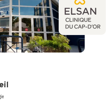
eil
gie