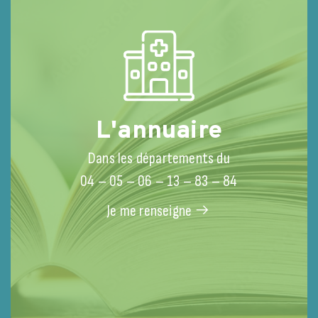
L'annuaire
Les acteurs des soins palliatifs de la
Re
Dans les départements du
région PACA au rendez-vous du
co
04 – 05 – 06 – 13 – 83 – 84
Congrès de la SFAP 2026 à Lyon
su
du 17 au 19 juin 2026
Le 
Je me renseigne
san
LIRE L'ARTICLE
Dép