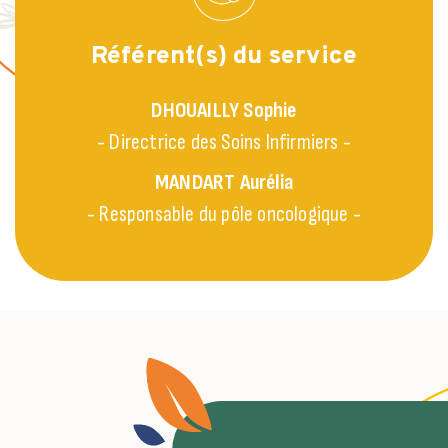
Référent(s) du service
DHOUAILLY
Sophie
- Directrice des Soins Infirmiers -
MANDART
Aurélia
- Responsable du pôle oncologique -