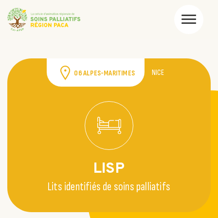
NICE
06 ALPES-MARITIMES
LISP
Lits identifiés de soins palliatifs