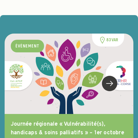
83 VAR
ÉVÈNEMENT
Journée régionale « Vulnérabilité(s),
handicaps & soins palliatifs » – 1er octobre