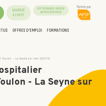
Portée par
USP DEMANDE UNIQUE
ADHÉRER
ADMISSION PACA
À L’APSP
CTUS
OFFRES D’EMPLOI
FORMATIONS
 Toulon – La Seyne sur mer (CHITS)
ospitalier
oulon - La Seyne sur