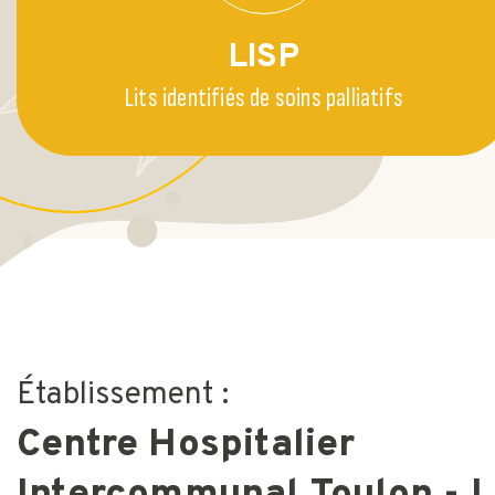
LISP
Lits identifiés de soins palliatifs
Établissement :
Centre Hospitalier
Intercommunal Toulon - 