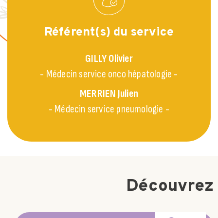
Référent(s) du service
GILLY
Olivier
- Médecin service onco hépatologie -
MERRIEN
Julien
- Médecin service pneumologie -
Découvrez 