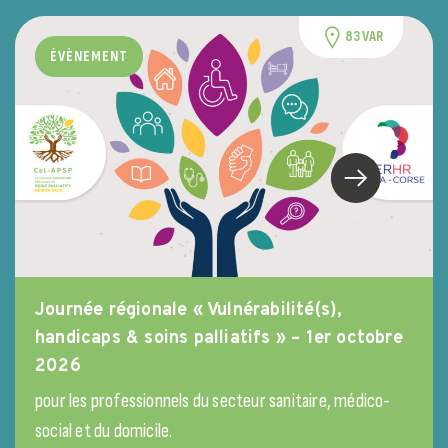
83 VAR
ÉVÈNEMENT
Journée régionale « Vulnérabilité(s),
handicaps & soins palliatifs » – 1er octobre
2026
pour les professionnels du secteur sanitaire, médico-
social et du domicile.