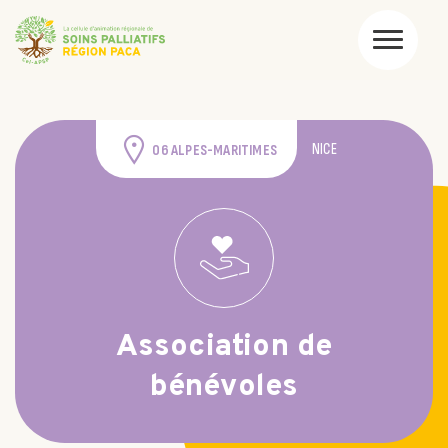
NICE
06 ALPES-MARITIMES
Association de
bénévoles