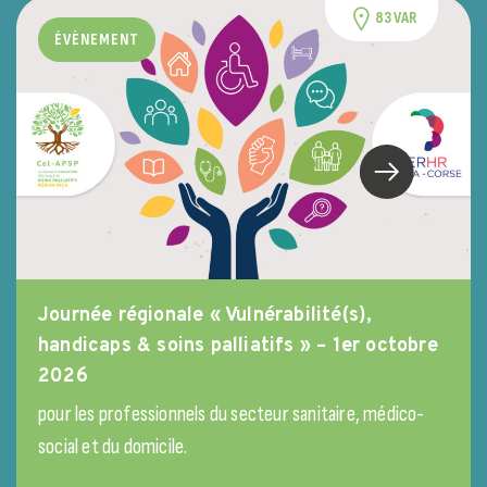
83 VAR
ÉVÈNEMENT
Journée régionale « Vulnérabilité(s),
handicaps & soins palliatifs » – 1er octobre
2026
pour les professionnels du secteur sanitaire, médico-
social et du domicile.