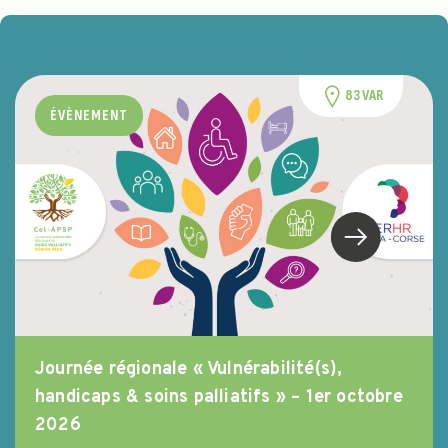
83 VAR
ÉVÈNEMENT
Journée régionale « Vulnérabilité(s),
handicaps & soins palliatifs » – 1er octobre
2026