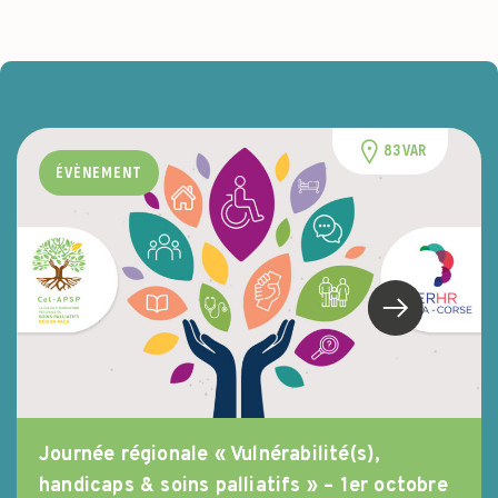
83 VAR
ÉVÈNEMENT
Journée régionale « Vulnérabilité(s),
handicaps & soins palliatifs » – 1er octobre