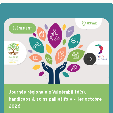
83 VAR
ÉVÈNEMENT
Journée régionale « Vulnérabilité(s),
handicaps & soins palliatifs » – 1er octobre
2026