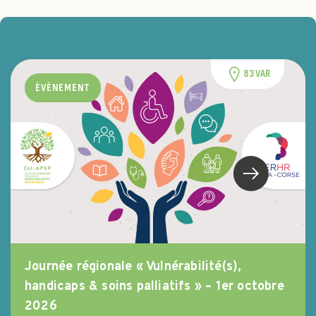
83 VAR
ÉVÈNEMENT
Journée régionale « Vulnérabilité(s),
handicaps & soins palliatifs » – 1er octobre
2026