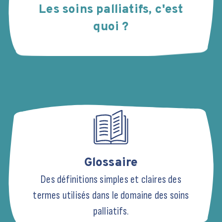
Les soins palliatifs, c'est
quoi ?
tour sur la soirée SFAP à Marseille
nsacrée aux évolutions législatives
r la fin de vie
1er juillet 2026, près de 80 professionnels de
té se sont réunis au Centre Gérontologique
Glossaire
artemental à l'initiative de la SFAP
Des définitions simples et claires des
termes utilisés dans le domaine des soins
LIRE L'ARTICLE
palliatifs.