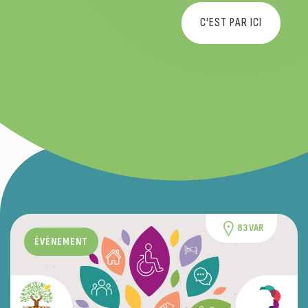
C'EST PAR ICI
83 VAR
ÉVÈNEMENT