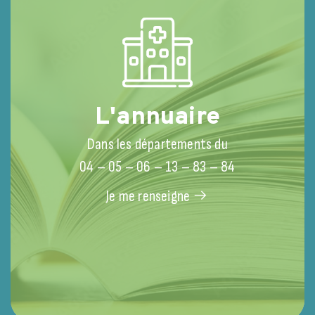
L'annuaire
Les acteurs des soins palliatifs de la
Re
Dans les départements du
région PACA au rendez-vous du
co
04 – 05 – 06 – 13 – 83 – 84
Congrès de la SFAP 2026 à Lyon
su
du 17 au 19 juin 2026
Le 
Je me renseigne
san
LIRE L'ARTICLE
Dép