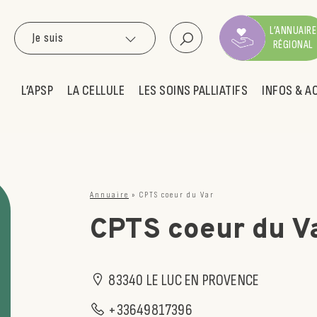
L’ANNUAIRE
Je suis
RÉGIONAL
L’APSP
LA CELLULE
LES SOINS PALLIATIFS
INFOS & A
Annuaire
»
CPTS coeur du Var
CPTS coeur du V
83340 LE LUC EN PROVENCE
+33649817396