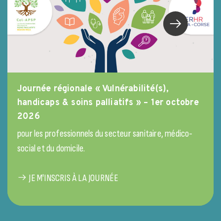
Journée régionale « Vulnérabilité(s),
handicaps & soins palliatifs » – 1er octobre
2026
pour les professionnels du secteur sanitaire, médico-
social et du domicile.
JE M'INSCRIS À LA JOURNÉE